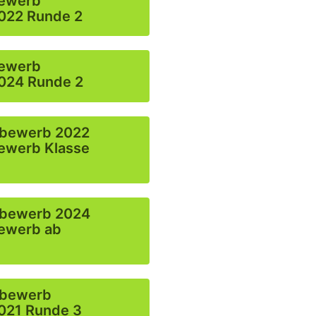
ewerb
2022 Runde 2
ewerb
2024 Runde 2
bewerb 2022
ewerb Klasse
bewerb 2024
ewerb ab
tbewerb
2021 Runde 3