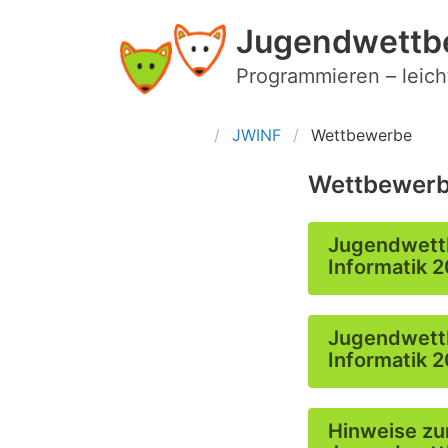
Jugendwettbe
Programmieren – leicht
JWINF
Wettbewerbe
Wettbewer
Jugendwet
Informatik 
Jugendwet
Informatik 
Hinweise z