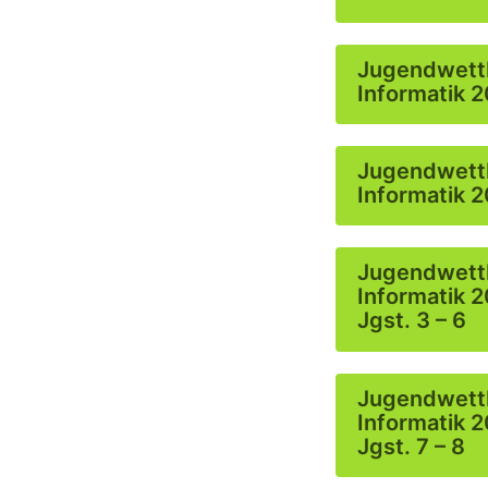
Jugendwet
Informatik 
Jugendwet
Informatik 
Jugendwet
Informatik 2
Jgst. 3 – 6
Jugendwet
Informatik 2
Jgst. 7 – 8