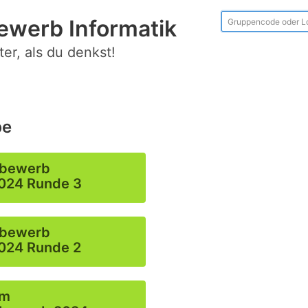
werb Informatik
er, als du denkst!
be
tbewerb
2024 Runde 3
tbewerb
2024 Runde 2
um